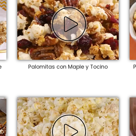
e
Palomitas con Maple y Tocino
P